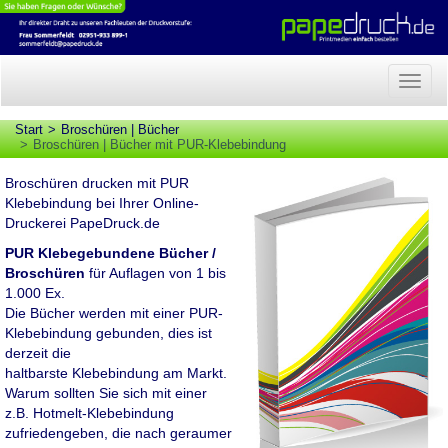
Naviga
anzeig
Start
Broschüren | Bücher
Broschüren | Bücher mit PUR-Klebebindung
Broschüren drucken mit PUR
Klebebindung bei Ihrer Online-
Druckerei PapeDruck.de
PUR Klebegebundene Bücher /
Broschüren
für Auflagen von 1 bis
1.000 Ex.
Die Bücher werden mit einer PUR-
Klebebindung gebunden, dies ist
derzeit die
haltbarste Klebebindung am Markt.
Warum sollten Sie sich mit einer
z.B. Hotmelt-Klebebindung
zufriedengeben, die nach geraumer