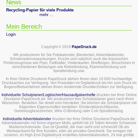
News
Recycling-Papier für viele Produkte
mehr ...
Mein Bereich
Login
Copyright © 2019
PapeDruck.de
Wir produzieren für Sie Fotokalender, Bierdeckel, Adventskalender,
Schokoladenverpackungen, Puzzle und natürlich auch die klassischen
Printerzeugnisse wie Flyer, Faltblätter, Visitenkarten, Briefbögen, Broschüren in
verschiedenen Bindungen wie Klebebindung, Klammerbindung und
Spiralbindung usw.
In Ihrer Online Druckerei PapeDruck stehen Ihnen über 10.000 hochwertige
Drucksachen zur Verfügung. Von Produkten im Digitaldruck bis hin zum Druck im
Bogenoffsetverfahren stehen Ihnen modernste Drucktechniken zur Verfügung.
Individuelle Schulplaner/Logbücher/Hausaufgabenhefte
drucken bei Ihrer Online
Druckerei PapeDruck.de: Wir produzieren Ihre Schülerplaner ganz nach Ihren
Wünschen. Bestellen Sie direkt vom Hersteller. Sie können die Schülerplaner mit
folgenden Eigenschaften bestellen: Einsteckklarsichttasche,
Gummizuglesezeichen, Wire-O-Bindung oder Coil-Spiralbindung.
Individuelle Adventskalender
drucken bei Ihrer Online Druckerei PapeDruck.de:
Adventskalender mit Ihrem eigenen Motiv, gefüllt mit 24 Tafeln feinster Schweizer
Markenschokolade. Das ist Qualität, die man sieht und schmeckt! Ob als
Werbepräsent für Ihre Kunden, oder als privates Geschenk: Sie erregen mit
unseren, im High-End Digitaldruck erstellten Adventskalendern, 24 mal größte