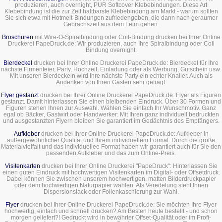
produzieren, auch overnight, PUR Softcover Klebebindungen. Diese Art
Klebebindung ist die zur Zeit haltbarste Klebebindung am Markt - warum sollten
Sie sich etwa mit Hotmelt-Bindungen zufriedengeben, die dann nach geraumer
Gebrachszeit aus dem Leim gehen.
Broschüren
mit Wire-O-Spiralbindung oder Coil-Bindung drucken bei Ihrer Online
Druckerei PapeDruck.de: Wir produzieren, auch Ihre Spiralbindung oder Coil
Bindung overnight.
Bierdeckel
drucken bei Ihrer Online Druckerei PapeDruck.de: Bierdeckel für Ihre
nächste Firmenfeier, Party, Hochzeit, Einladung oder als Werbung, Gutschein usw.
Mit unseren Bierdeckeln wird Ihre nächste Party ein echter Knaller. Auch als
Andenken von Ihren Gästen sehr gefragt.
Flyer gestanzt
drucken bei Ihrer Online Druckerei PapeDruck.de: Flyer als Figuren
gestanzt. Damit hinterlassen Sie einen bleibenden Eindruck. Über 30 Formen und
Figuren stehen Ihnen zur Auswahl. Wählen Sie einfach Ihr Wunschmotiv. Ganz
egal ob Bäcker, Gastwirt oder Handwerker: Mit Ihren ganz individuell bedruckten
und ausgestanzten Flyern bleiben Sie garantiert im Gedächtnis des Empfängers.
Aufkleber
drucken bei Ihrer Online Druckerei PapeDruck.de: Aufkleber in
außergewöhnlicher Qualität und Ihrem individuellem Format. Durch die große
Materialvielfalt und das individuellee Format haben wir garantiert auch für Sie den
passenden Aufkleber und das zum Online-Preis.
Visitenkarten
drucken bei Ihrer Online Druckerei "PapeDruck": Hinterlassen Sie
einen guten Eindruck mit hochwertigen Visitenkarten im Digital- oder Offsetdruck.
Dabei können Sie zwischen unserem hochwertigen, matten Bilderdruckpapier
oder dem hochwertigen Naturpapier wählen. Als Veredelung steht Ihnen
Dispersionslack oder Folienkaschierung zur Wahl.
Flyer
drucken bei Ihrer Online Druckerei PapeDruck.de: Sie möchten Ihre Flyer
hochwertig, einfach und schnell drucken? Am Besten heute bestellt - und schon
morgen geliefert?! Gedruckt wird in bewährter Offset-Qualität oder im Profi-