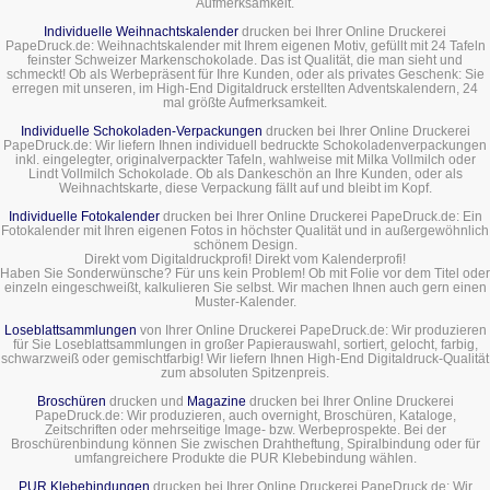
Aufmerksamkeit.
Individuelle Weihnachtskalender
drucken bei Ihrer Online Druckerei
PapeDruck.de: Weihnachtskalender mit Ihrem eigenen Motiv, gefüllt mit 24 Tafeln
feinster Schweizer Markenschokolade. Das ist Qualität, die man sieht und
schmeckt! Ob als Werbepräsent für Ihre Kunden, oder als privates Geschenk: Sie
erregen mit unseren, im High-End Digitaldruck erstellten Adventskalendern, 24
mal größte Aufmerksamkeit.
Individuelle Schokoladen-Verpackungen
drucken bei Ihrer Online Druckerei
PapeDruck.de: Wir liefern Ihnen individuell bedruckte Schokoladenverpackungen
inkl. eingelegter, originalverpackter Tafeln, wahlweise mit Milka Vollmilch oder
Lindt Vollmilch Schokolade. Ob als Dankeschön an Ihre Kunden, oder als
Weihnachtskarte, diese Verpackung fällt auf und bleibt im Kopf.
Individuelle Fotokalender
drucken bei Ihrer Online Druckerei PapeDruck.de: Ein
Fotokalender mit Ihren eigenen Fotos in höchster Qualität und in außergewöhnlich
schönem Design.
Direkt vom Digitaldruckprofi! Direkt vom Kalenderprofi!
Haben Sie Sonderwünsche? Für uns kein Problem! Ob mit Folie vor dem Titel oder
einzeln eingeschweißt, kalkulieren Sie selbst. Wir machen Ihnen auch gern einen
Muster-Kalender.
Loseblattsammlungen
von Ihrer Online Druckerei PapeDruck.de: Wir produzieren
für Sie Loseblattsammlungen in großer Papierauswahl, sortiert, gelocht, farbig,
schwarzweiß oder gemischtfarbig! Wir liefern Ihnen High-End Digitaldruck-Qualität
zum absoluten Spitzenpreis.
Broschüren
drucken und
Magazine
drucken bei Ihrer Online Druckerei
PapeDruck.de: Wir produzieren, auch overnight, Broschüren, Kataloge,
Zeitschriften oder mehrseitige Image- bzw. Werbeprospekte. Bei der
Broschürenbindung können Sie zwischen Drahtheftung, Spiralbindung oder für
umfangreichere Produkte die PUR Klebebindung wählen.
PUR Klebebindungen
drucken bei Ihrer Online Druckerei PapeDruck.de: Wir