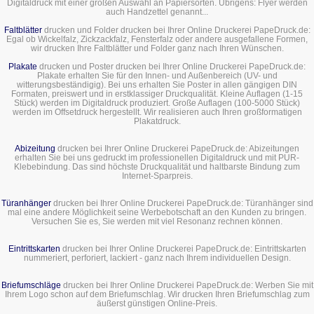
Digitaldruck mit einer großen Auswahl an Papiersorten. Übrigens: Flyer werden
auch Handzettel genannt...
Faltblätter
drucken und Folder drucken bei Ihrer Online Druckerei PapeDruck.de:
Egal ob Wickelfalz, Zickzackfalz, Fensterfalz oder andere ausgefallene Formen,
wir drucken Ihre Faltblätter und Folder ganz nach Ihren Wünschen.
Plakate
drucken und Poster drucken bei Ihrer Online Druckerei PapeDruck.de:
Plakate erhalten Sie für den Innen- und Außenbereich (UV- und
witterungsbeständigig). Bei uns erhalten Sie Poster in allen gängigen DIN
Formaten, preiswert und in erstklassiger Druckqualität. Kleine Auflagen (1-15
Stück) werden im Digitaldruck produziert. Große Auflagen (100-5000 Stück)
werden im Offsetdruck hergestellt. Wir realisieren auch Ihren großformatigen
Plakatdruck.
Abizeitung
drucken bei Ihrer Online Druckerei PapeDruck.de: Abizeitungen
erhalten Sie bei uns gedruckt im professionellen Digitaldruck und mit PUR-
Klebebindung. Das sind höchste Druckqualität und haltbarste Bindung zum
Internet-Sparpreis.
Türanhänger
drucken bei Ihrer Online Druckerei PapeDruck.de: Türanhänger sind
mal eine andere Möglichkeit seine Werbebotschaft an den Kunden zu bringen.
Versuchen Sie es, Sie werden mit viel Resonanz rechnen können.
Eintrittskarten
drucken bei Ihrer Online Druckerei PapeDruck.de: Eintrittskarten
nummeriert, perforiert, lackiert - ganz nach Ihrem individuellen Design.
Briefumschläge
drucken bei Ihrer Online Druckerei PapeDruck.de: Werben Sie mit
Ihrem Logo schon auf dem Briefumschlag. Wir drucken Ihren Briefumschlag zum
äußerst günstigen Online-Preis.