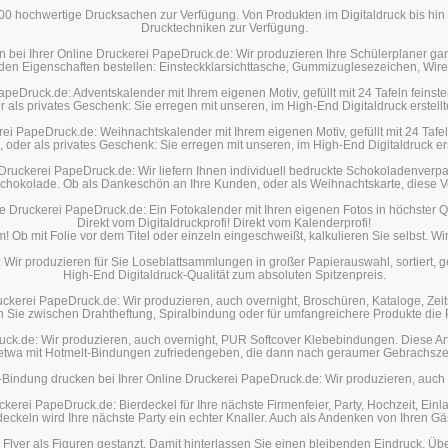
000 hochwertige Drucksachen zur Verfügung. Von Produkten im Digitaldruck bis hi
Drucktechniken zur Verfügung.
n bei Ihrer Online Druckerei PapeDruck.de: Wir produzieren Ihre Schülerplaner gan
den Eigenschaften bestellen: Einsteckklarsichttasche, Gummizuglesezeichen, Wir
peDruck.de: Adventskalender mit Ihrem eigenen Motiv, gefüllt mit 24 Tafeln feinst
 als privates Geschenk: Sie erregen mit unseren, im High-End Digitaldruck erstel
rei PapeDruck.de: Weihnachtskalender mit Ihrem eigenen Motiv, gefüllt mit 24 Tafe
 oder als privates Geschenk: Sie erregen mit unseren, im High-End Digitaldruck e
Druckerei PapeDruck.de: Wir liefern Ihnen individuell bedruckte Schokoladenverpac
 Schokolade. Ob als Dankeschön an Ihre Kunden, oder als Weihnachtskarte, diese Ver
ne Druckerei PapeDruck.de: Ein Fotokalender mit Ihren eigenen Fotos in höchster
Direkt vom Digitaldruckprofi! Direkt vom Kalenderprofi!
Ob mit Folie vor dem Titel oder einzeln eingeschweißt, kalkulieren Sie selbst. W
Wir produzieren für Sie Loseblattsammlungen in großer Papierauswahl, sortiert, gel
High-End Digitaldruck-Qualität zum absoluten Spitzenpreis.
uckerei PapeDruck.de: Wir produzieren, auch overnight, Broschüren, Kataloge, Zei
Sie zwischen Drahtheftung, Spiralbindung oder für umfangreichere Produkte di
ck.de: Wir produzieren, auch overnight, PUR Softcover Klebebindungen. Diese Art 
 etwa mit Hotmelt-Bindungen zufriedengeben, die dann nach geraumer Gebrachsze
-Bindung drucken bei Ihrer Online Druckerei PapeDruck.de: Wir produzieren, auch 
ckerei PapeDruck.de: Bierdeckel für Ihre nächste Firmenfeier, Party, Hochzeit, Ei
eckeln wird Ihre nächste Party ein echter Knaller. Auch als Andenken von Ihren Gä
 Flyer als Figuren gestanzt. Damit hinterlassen Sie einen bleibenden Eindruck. 