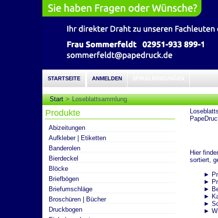
STARTSEITE
ANMELDEN
SPIRALBINDUNGEN
Start
Loseblattsammlung
Loseblatt
Produkte
PapeDruc
Abizeitungen
Aufkleber | Etiketten
Banderolen
Hier find
Bierdeckel
sortiert, 
Blöcke
► Preisli
Briefbögen
► Produk
Briefumschläge
► Bedie
► Katalo
Broschüren | Bücher
► Schul
Druckbogen
► Wir lie