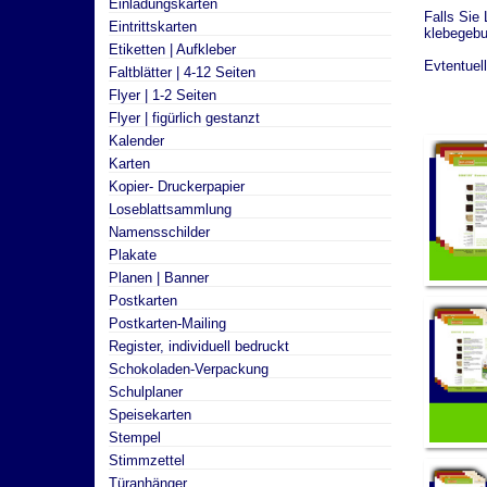
Einladungskarten
Falls Sie
Eintrittskarten
klebegebu
Etiketten | Aufkleber
Evtentuel
Faltblätter | 4-12 Seiten
Flyer | 1-2 Seiten
Flyer | figürlich gestanzt
Kalender
Karten
Kopier- Druckerpapier
Loseblattsammlung
Namensschilder
Plakate
Planen | Banner
Postkarten
Postkarten-Mailing
Register, individuell bedruckt
Schokoladen-Verpackung
Schulplaner
Speisekarten
Stempel
Stimmzettel
Türanhänger