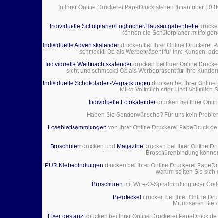
In Ihrer Online Druckerei PapeDruck stehen Ihnen über 10.
Individuelle Schulplaner/Logbücher/Hausaufgabenhefte
drucke
können die Schülerplaner mit folgen
Individuelle Adventskalender
drucken bei Ihrer Online Druckerei Pa
schmeckt! Ob als Werbepräsent für Ihre Kunden, oder
Individuelle Weihnachtskalender
drucken bei Ihrer Online Drucke
sieht und schmeckt! Ob als Werbepräsent für Ihre Kunden,
Individuelle Schokoladen-Verpackungen
drucken bei Ihrer Online 
Milka Vollmilch oder Lindt Vollmilch
Individuelle Fotokalender
drucken bei Ihrer Onli
Haben Sie Sonderwünsche? Für uns kein Problem! 
Loseblattsammlungen
von Ihrer Online Druckerei PapeDruck.de: 
Broschüren
drucken und
Magazine
drucken bei Ihrer Online Dr
Broschürenbindung können 
PUR Klebebindungen
drucken bei Ihrer Online Druckerei PapeDru
warum sollten Sie sich
Broschüren
mit Wire-O-Spiralbindung oder Coil
Bierdeckel
drucken bei Ihrer Online Dru
Mit unseren Bierd
Flyer gestanzt
drucken bei Ihrer Online Druckerei PapeDruck.de: