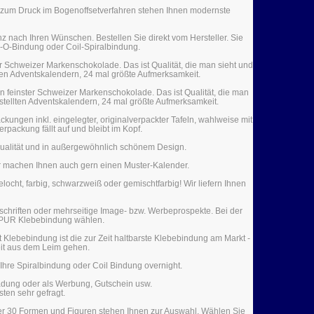
n zum Druck im Bogenoffsetverfahren stehen Ihnen modernste
z nach Ihren Wünschen. Bestellen Sie direkt vom Hersteller. Sie
e-O-Bindung oder Coil-Spiralbindung.
er Schweizer Markenschokolade. Das ist Qualität, die man sieht und
lten Adventskalendern, 24 mal größte Aufmerksamkeit.
ln feinster Schweizer Markenschokolade. Das ist Qualität, die man
rstellten Adventskalendern, 24 mal größte Aufmerksamkeit.
kungen inkl. eingelegter, originalverpackter Tafeln, wahlweise mit
packung fällt auf und bleibt im Kopf.
 Qualität und in außergewöhnlich schönem Design.
ir machen Ihnen auch gern einen Muster-Kalender.
ocht, farbig, schwarzweiß oder gemischtfarbig! Wir liefern Ihnen
tschriften oder mehrseitige Image- bzw. Werbeprospekte. Bei der
e PUR Klebebindung wählen.
Klebebindung ist die zur Zeit haltbarste Klebebindung am Markt -
it aus dem Leim gehen.
Ihre Spiralbindung oder Coil Bindung overnight.
nladung oder als Werbung, Gutschein usw.
sten sehr gefragt.
Über 30 Formen und Figuren stehen Ihnen zur Auswahl. Wählen Sie