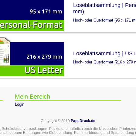
Loseblattsammlung | Pers
mm)
Hoch- oder Querformat (95 x 171 
Loseblattsammlung | US L
Hoch- oder Querformat (216 x 279
Mein Bereich
Login
Copyright © 2019
PapeDruck.de
, Schokoladenverpackungen, Puzzle und natürlich auch die klassischen Printerzeugn
verschiedenen Bindungen wie Klebebindung, Klammerbindung und Spiralbindung 