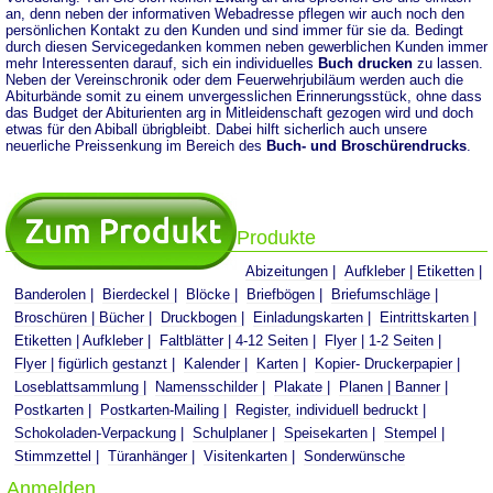
an, denn neben der informativen Webadresse pflegen wir auch noch den
persönlichen Kontakt zu den Kunden und sind immer für sie da. Bedingt
durch diesen Servicegedanken kommen neben gewerblichen Kunden immer
mehr Interessenten darauf, sich ein individuelles
Buch drucken
zu lassen.
Neben der Vereinschronik oder dem Feuerwehrjubiläum werden auch die
Abiturbände somit zu einem unvergesslichen Erinnerungsstück, ohne dass
das Budget der Abiturienten arg in Mitleidenschaft gezogen wird und doch
etwas für den Abiball übrigbleibt. Dabei hilft sicherlich auch unsere
neuerliche Preissenkung im Bereich des
Buch- und Broschürendrucks
.
Produkte
Abizeitungen
Aufkleber | Etiketten
Banderolen
Bierdeckel
Blöcke
Briefbögen
Briefumschläge
Broschüren | Bücher
Druckbogen
Einladungskarten
Eintrittskarten
Etiketten | Aufkleber
Faltblätter | 4-12 Seiten
Flyer | 1-2 Seiten
Flyer | figürlich gestanzt
Kalender
Karten
Kopier- Druckerpapier
Loseblattsammlung
Namensschilder
Plakate
Planen | Banner
Postkarten
Postkarten-Mailing
Register, individuell bedruckt
Schokoladen-Verpackung
Schulplaner
Speisekarten
Stempel
Stimmzettel
Türanhänger
Visitenkarten
Sonderwünsche
Anmelden