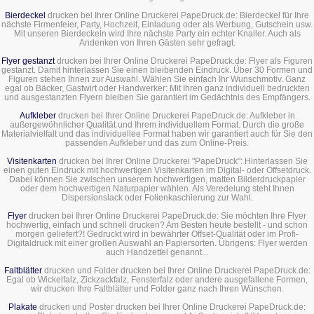
Bierdeckel
drucken bei Ihrer Online Druckerei PapeDruck.de: Bierdeckel für Ihre
nächste Firmenfeier, Party, Hochzeit, Einladung oder als Werbung, Gutschein usw.
Mit unseren Bierdeckeln wird Ihre nächste Party ein echter Knaller. Auch als
Andenken von Ihren Gästen sehr gefragt.
Flyer gestanzt
drucken bei Ihrer Online Druckerei PapeDruck.de: Flyer als Figuren
gestanzt. Damit hinterlassen Sie einen bleibenden Eindruck. Über 30 Formen und
Figuren stehen Ihnen zur Auswahl. Wählen Sie einfach Ihr Wunschmotiv. Ganz
egal ob Bäcker, Gastwirt oder Handwerker: Mit Ihren ganz individuell bedruckten
und ausgestanzten Flyern bleiben Sie garantiert im Gedächtnis des Empfängers.
Aufkleber
drucken bei Ihrer Online Druckerei PapeDruck.de: Aufkleber in
außergewöhnlicher Qualität und Ihrem individuellem Format. Durch die große
Materialvielfalt und das individuellee Format haben wir garantiert auch für Sie den
passenden Aufkleber und das zum Online-Preis.
Visitenkarten
drucken bei Ihrer Online Druckerei "PapeDruck": Hinterlassen Sie
einen guten Eindruck mit hochwertigen Visitenkarten im Digital- oder Offsetdruck.
Dabei können Sie zwischen unserem hochwertigen, matten Bilderdruckpapier
oder dem hochwertigen Naturpapier wählen. Als Veredelung steht Ihnen
Dispersionslack oder Folienkaschierung zur Wahl.
Flyer
drucken bei Ihrer Online Druckerei PapeDruck.de: Sie möchten Ihre Flyer
hochwertig, einfach und schnell drucken? Am Besten heute bestellt - und schon
morgen geliefert?! Gedruckt wird in bewährter Offset-Qualität oder im Profi-
Digitaldruck mit einer großen Auswahl an Papiersorten. Übrigens: Flyer werden
auch Handzettel genannt...
Faltblätter
drucken und Folder drucken bei Ihrer Online Druckerei PapeDruck.de:
Egal ob Wickelfalz, Zickzackfalz, Fensterfalz oder andere ausgefallene Formen,
wir drucken Ihre Faltblätter und Folder ganz nach Ihren Wünschen.
Plakate
drucken und Poster drucken bei Ihrer Online Druckerei PapeDruck.de: