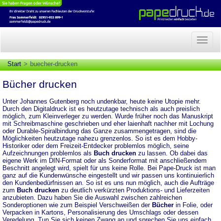
Naviga
anzeig
Start
buecher-drucken
Bücher drucken
Unter Johannes Gutenberg noch undenkbar, heute keine Utopie mehr.
Durch den Digitaldruck ist es heutzutage technisch als auch preislich
möglich, zum Kleinverleger zu werden. Wurde früher noch das Manuskript
mit Schreibmaschine geschrieben und eher laienhaft nachher mit Lochung
oder Durable-Spiralbindung das Ganze zusammengetragen, sind die
Möglichkeiten heutzutage nahezu grenzenlos. So ist es dem Hobby-
Historiker oder dem Freizeit-Entdecker problemlos möglich, seine
Aufzeichnungen problemlos als
Buch drucken
zu lassen. Ob dabei das
eigene Werk im DIN-Format oder als Sonderformat mit anschließendem
Beschnitt angelegt wird, spielt für uns keine Rolle. Bei
Pape-Druck
ist man
ganz auf die Kundenwünsche eingestellt und wir passen uns kontinuierlich
den Kundenbedürfnissen an. So ist es uns nun möglich, auch die Aufträge
zum
Buch drucken
zu deutlich verkürzten Produktions- und Lieferzeiten
anzubieten. Dazu haben Sie die Auswahl zwischen zahlreichen
Sonderoptionen wie zum Beispiel Verschweißen der
Bücher
in Folie, oder
Verpacken in Kartons, Personalisierung des Umschlags oder dessen
Veredelung. Tun Sie sich keinen Zwang an und sprechen Sie uns einfach