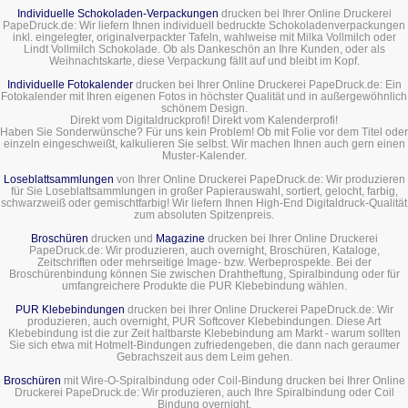
Individuelle Schokoladen-Verpackungen
drucken bei Ihrer Online Druckerei
PapeDruck.de: Wir liefern Ihnen individuell bedruckte Schokoladenverpackungen
inkl. eingelegter, originalverpackter Tafeln, wahlweise mit Milka Vollmilch oder
Lindt Vollmilch Schokolade. Ob als Dankeschön an Ihre Kunden, oder als
Weihnachtskarte, diese Verpackung fällt auf und bleibt im Kopf.
Individuelle Fotokalender
drucken bei Ihrer Online Druckerei PapeDruck.de: Ein
Fotokalender mit Ihren eigenen Fotos in höchster Qualität und in außergewöhnlich
schönem Design.
Direkt vom Digitaldruckprofi! Direkt vom Kalenderprofi!
Haben Sie Sonderwünsche? Für uns kein Problem! Ob mit Folie vor dem Titel oder
einzeln eingeschweißt, kalkulieren Sie selbst. Wir machen Ihnen auch gern einen
Muster-Kalender.
Loseblattsammlungen
von Ihrer Online Druckerei PapeDruck.de: Wir produzieren
für Sie Loseblattsammlungen in großer Papierauswahl, sortiert, gelocht, farbig,
schwarzweiß oder gemischtfarbig! Wir liefern Ihnen High-End Digitaldruck-Qualität
zum absoluten Spitzenpreis.
Broschüren
drucken und
Magazine
drucken bei Ihrer Online Druckerei
PapeDruck.de: Wir produzieren, auch overnight, Broschüren, Kataloge,
Zeitschriften oder mehrseitige Image- bzw. Werbeprospekte. Bei der
Broschürenbindung können Sie zwischen Drahtheftung, Spiralbindung oder für
umfangreichere Produkte die PUR Klebebindung wählen.
PUR Klebebindungen
drucken bei Ihrer Online Druckerei PapeDruck.de: Wir
produzieren, auch overnight, PUR Softcover Klebebindungen. Diese Art
Klebebindung ist die zur Zeit haltbarste Klebebindung am Markt - warum sollten
Sie sich etwa mit Hotmelt-Bindungen zufriedengeben, die dann nach geraumer
Gebrachszeit aus dem Leim gehen.
Broschüren
mit Wire-O-Spiralbindung oder Coil-Bindung drucken bei Ihrer Online
Druckerei PapeDruck.de: Wir produzieren, auch Ihre Spiralbindung oder Coil
Bindung overnight.