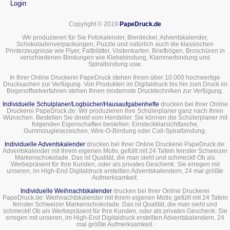
Login
Copyright © 2019
PapeDruck.de
Wir produzieren für Sie Fotokalender, Bierdeckel, Adventskalender,
Schokoladenverpackungen, Puzzle und natürlich auch die klassischen
Printerzeugnisse wie Flyer, Faltblätter, Visitenkarten, Briefbögen, Broschüren in
verschiedenen Bindungen wie Klebebindung, Klammerbindung und
Spiralbindung usw.
In Ihrer Online Druckerei PapeDruck stehen Ihnen über 10.000 hochwertige
Drucksachen zur Verfügung. Von Produkten im Digitaldruck bis hin zum Druck im
Bogenoffsetverfahren stehen Ihnen modernste Drucktechniken zur Verfügung.
Individuelle Schulplaner/Logbücher/Hausaufgabenhefte
drucken bei Ihrer Online
Druckerei PapeDruck.de: Wir produzieren Ihre Schülerplaner ganz nach Ihren
Wünschen. Bestellen Sie direkt vom Hersteller. Sie können die Schülerplaner mit
folgenden Eigenschaften bestellen: Einsteckklarsichttasche,
Gummizuglesezeichen, Wire-O-Bindung oder Coil-Spiralbindung.
Individuelle Adventskalender
drucken bei Ihrer Online Druckerei PapeDruck.de:
Adventskalender mit Ihrem eigenen Motiv, gefüllt mit 24 Tafeln feinster Schweizer
Markenschokolade. Das ist Qualität, die man sieht und schmeckt! Ob als
Werbepräsent für Ihre Kunden, oder als privates Geschenk: Sie erregen mit
unseren, im High-End Digitaldruck erstellten Adventskalendern, 24 mal größte
Aufmerksamkeit.
Individuelle Weihnachtskalender
drucken bei Ihrer Online Druckerei
PapeDruck.de: Weihnachtskalender mit Ihrem eigenen Motiv, gefüllt mit 24 Tafeln
feinster Schweizer Markenschokolade. Das ist Qualität, die man sieht und
schmeckt! Ob als Werbepräsent für Ihre Kunden, oder als privates Geschenk: Sie
erregen mit unseren, im High-End Digitaldruck erstellten Adventskalendern, 24
mal größte Aufmerksamkeit.