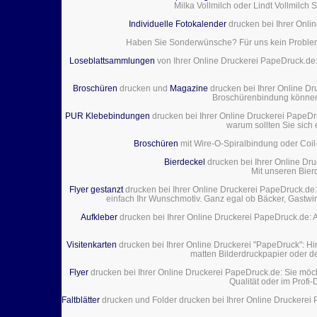
Milka Vollmilch oder Lindt Vollmilch
Individuelle Fotokalender
drucken bei Ihrer Onli
Haben Sie Sonderwünsche? Für uns kein Problem! 
Loseblattsammlungen
von Ihrer Online Druckerei PapeDruck.de: 
Broschüren
drucken und
Magazine
drucken bei Ihrer Online Dr
Broschürenbindung können 
PUR Klebebindungen
drucken bei Ihrer Online Druckerei PapeDru
warum sollten Sie sich
Broschüren
mit Wire-O-Spiralbindung oder Coil
Bierdeckel
drucken bei Ihrer Online Dru
Mit unseren Bierd
Flyer gestanzt
drucken bei Ihrer Online Druckerei PapeDruck.de:
einfach Ihr Wunschmotiv. Ganz egal ob Bäcker, Gastwir
Aufkleber
drucken bei Ihrer Online Druckerei PapeDruck.de: A
Visitenkarten
drucken bei Ihrer Online Druckerei "PapeDruck": Hi
matten Bilderdruckpapier oder d
Flyer
drucken bei Ihrer Online Druckerei PapeDruck.de: Sie möcht
Qualität oder im Profi
Faltblätter
drucken und Folder drucken bei Ihrer Online Druckerei P