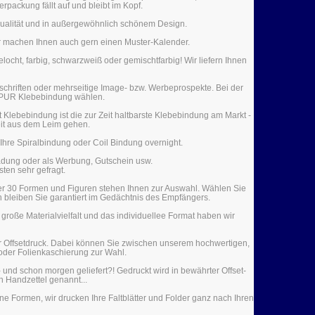
packung fällt auf und bleibt im Kopf.
 Qualität und in außergewöhnlich schönem Design.
ir machen Ihnen auch gern einen Muster-Kalender.
ocht, farbig, schwarzweiß oder gemischtfarbig! Wir liefern Ihnen
tschriften oder mehrseitige Image- bzw. Werbeprospekte. Bei der
e PUR Klebebindung wählen.
Klebebindung ist die zur Zeit haltbarste Klebebindung am Markt -
it aus dem Leim gehen.
Ihre Spiralbindung oder Coil Bindung overnight.
nladung oder als Werbung, Gutschein usw.
sten sehr gefragt.
Über 30 Formen und Figuren stehen Ihnen zur Auswahl. Wählen Sie
n bleiben Sie garantiert im Gedächtnis des Empfängers.
große Materialvielfalt und das individuellee Format haben wir
der Offsetdruck. Dabei können Sie zwischen unserem hochwertigen,
oder Folienkaschierung zur Wahl.
 und schon morgen geliefert?! Gedruckt wird in bewährter Offset-
h Handzettel genannt...
ne Formen, wir drucken Ihre Faltblätter und Folder ganz nach Ihren