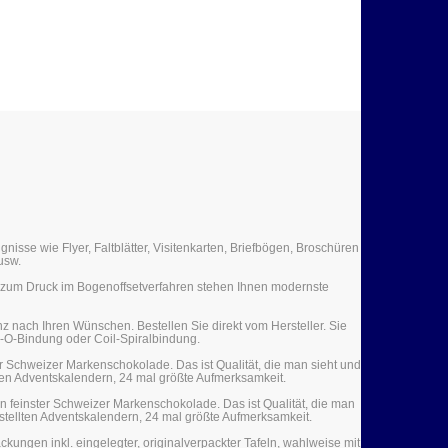
isse wie Flyer, Faltblätter, Visitenkarten, Briefbögen, Broschüren
usw.
n zum Druck im Bogenoffsetverfahren stehen Ihnen modernste
z nach Ihren Wünschen. Bestellen Sie direkt vom Hersteller. Sie
e-O-Bindung oder Coil-Spiralbindung.
er Schweizer Markenschokolade. Das ist Qualität, die man sieht und
lten Adventskalendern, 24 mal größte Aufmerksamkeit.
ln feinster Schweizer Markenschokolade. Das ist Qualität, die man
rstellten Adventskalendern, 24 mal größte Aufmerksamkeit.
kungen inkl. eingelegter, originalverpackter Tafeln, wahlweise mit