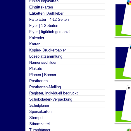
Einladungskarten
Eintrittskarten
Etiketten | Aufkleber
Faltblätter | 4-12 Seiten
Flyer | 1-2 Seiten
Flyer | figürlich gestanzt
Kalender
Karten
Kopier- Druckerpapier
Loseblattsammlung
Namensschilder
Plakate
Planen | Banner
Postkarten
Postkarten-Mailing
Register, individuell bedruckt
Schokoladen-Verpackung
Schulplaner
Speisekarten
Stempel
Stimmzettel
Türanhänger