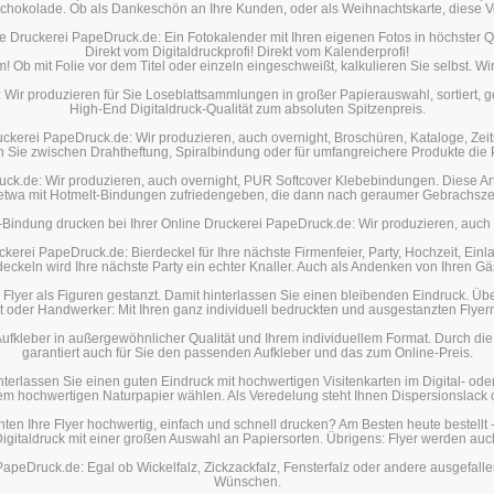
 Schokolade. Ob als Dankeschön an Ihre Kunden, oder als Weihnachtskarte, diese Ver
ne Druckerei PapeDruck.de: Ein Fotokalender mit Ihren eigenen Fotos in höchster
Direkt vom Digitaldruckprofi! Direkt vom Kalenderprofi!
Ob mit Folie vor dem Titel oder einzeln eingeschweißt, kalkulieren Sie selbst. W
Wir produzieren für Sie Loseblattsammlungen in großer Papierauswahl, sortiert, gel
High-End Digitaldruck-Qualität zum absoluten Spitzenpreis.
uckerei PapeDruck.de: Wir produzieren, auch overnight, Broschüren, Kataloge, Zei
Sie zwischen Drahtheftung, Spiralbindung oder für umfangreichere Produkte di
ck.de: Wir produzieren, auch overnight, PUR Softcover Klebebindungen. Diese Art 
 etwa mit Hotmelt-Bindungen zufriedengeben, die dann nach geraumer Gebrachsze
-Bindung drucken bei Ihrer Online Druckerei PapeDruck.de: Wir produzieren, auch 
ckerei PapeDruck.de: Bierdeckel für Ihre nächste Firmenfeier, Party, Hochzeit, Ei
eckeln wird Ihre nächste Party ein echter Knaller. Auch als Andenken von Ihren Gä
 Flyer als Figuren gestanzt. Damit hinterlassen Sie einen bleibenden Eindruck. 
t oder Handwerker: Mit Ihren ganz individuell bedruckten und ausgestanzten Flyer
ufkleber in außergewöhnlicher Qualität und Ihrem individuellem Format. Durch die 
garantiert auch für Sie den passenden Aufkleber und das zum Online-Preis.
nterlassen Sie einen guten Eindruck mit hochwertigen Visitenkarten im Digital- o
em hochwertigen Naturpapier wählen. Als Veredelung steht Ihnen Dispersionslack 
en Ihre Flyer hochwertig, einfach und schnell drucken? Am Besten heute bestellt -
-Digitaldruck mit einer großen Auswahl an Papiersorten. Übrigens: Flyer werden auc
apeDruck.de: Egal ob Wickelfalz, Zickzackfalz, Fensterfalz oder andere ausgefalle
Wünschen.