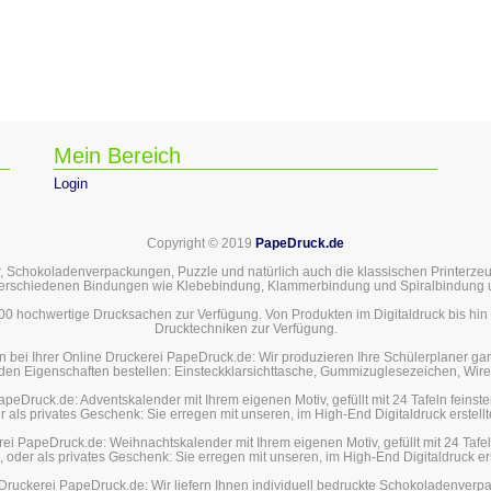
Mein Bereich
Login
Copyright © 2019
PapeDruck.de
, Schokoladenverpackungen, Puzzle und natürlich auch die klassischen Printerzeugn
verschiedenen Bindungen wie Klebebindung, Klammerbindung und Spiralbindung 
000 hochwertige Drucksachen zur Verfügung. Von Produkten im Digitaldruck bis hi
Drucktechniken zur Verfügung.
n bei Ihrer Online Druckerei PapeDruck.de: Wir produzieren Ihre Schülerplaner gan
den Eigenschaften bestellen: Einsteckklarsichttasche, Gummizuglesezeichen, Wir
peDruck.de: Adventskalender mit Ihrem eigenen Motiv, gefüllt mit 24 Tafeln feinst
 als privates Geschenk: Sie erregen mit unseren, im High-End Digitaldruck erstel
rei PapeDruck.de: Weihnachtskalender mit Ihrem eigenen Motiv, gefüllt mit 24 Tafe
 oder als privates Geschenk: Sie erregen mit unseren, im High-End Digitaldruck e
Druckerei PapeDruck.de: Wir liefern Ihnen individuell bedruckte Schokoladenverpac