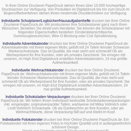
In Ihrer Online Druckerei PapeDruck stehen Ihnen über 10.000 hochwertige
Drucksachen zur Verfügung. Von Produkten im Digitaldruck bis hin zum Druck im
Bogenoffsetverfahren stehen Ihnen modernste Drucktechniken zur Verfügung.
Individuelle Schulplaner/Logbücher/Hausaufgabenhefte
drucken bei Ihrer Online
Druckerei PapeDruck.de: Wir produzieren Ihre Schülerplaner ganz nach Ihren
Wünschen. Bestellen Sie direkt vom Hersteller. Sie können die Schülerplaner mit
folgenden Eigenschaften bestellen: Einsteckklarsichttasche,
Gummizuglesezeichen, Wire-O-Bindung oder Coil-Spiralbindung.
Individuelle Adventskalender
drucken bei Ihrer Online Druckerei PapeDruck.de:
Adventskalender mit Ihrem eigenen Motiv, gefüllt mit 24 Tafeln feinster Schweizer
Markenschokolade. Das ist Qualität, die man sieht und schmeckt! Ob als
Werbepräsent für Ihre Kunden, oder als privates Geschenk: Sie erregen mit
unseren, im High-End Digitaldruck erstellten Adventskalendern, 24 mal größte
Aufmerksamkeit.
Individuelle Weihnachtskalender
drucken bei Ihrer Online Druckerei
PapeDruck.de: Weihnachtskalender mit Ihrem eigenen Motiv, gefüllt mit 24 Tafeln
feinster Schweizer Markenschokolade. Das ist Qualität, die man sieht und
schmeckt! Ob als Werbepräsent für Ihre Kunden, oder als privates Geschenk: Sie
erregen mit unseren, im High-End Digitaldruck erstellten Adventskalendern, 24
mal größte Aufmerksamkeit.
Individuelle Schokoladen-Verpackungen
drucken bei Ihrer Online Druckerei
PapeDruck.de: Wir liefern Ihnen individuell bedruckte Schokoladenverpackungen
inkl. eingelegter, originalverpackter Tafeln, wahlweise mit Milka Vollmilch oder
Lindt Vollmilch Schokolade. Ob als Dankeschön an Ihre Kunden, oder als
Weihnachtskarte, diese Verpackung fällt auf und bleibt im Kopf.
Individuelle Fotokalender
drucken bei Ihrer Online Druckerei PapeDruck.de: Ein
Fotokalender mit Ihren eigenen Fotos in höchster Qualität und in außergewöhnlich
schönem Design.
Direkt vom Digitaldruckprofi! Direkt vom Kalenderprofi!