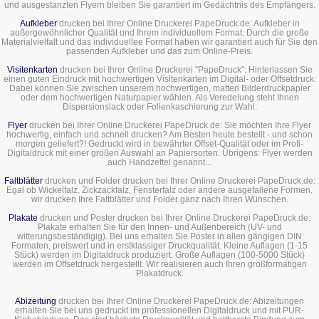
und ausgestanzten Flyern bleiben Sie garantiert im Gedächtnis des Empfängers.
Aufkleber
drucken bei Ihrer Online Druckerei PapeDruck.de: Aufkleber in
außergewöhnlicher Qualität und Ihrem individuellem Format. Durch die große
Materialvielfalt und das individuellee Format haben wir garantiert auch für Sie den
passenden Aufkleber und das zum Online-Preis.
Visitenkarten
drucken bei Ihrer Online Druckerei "PapeDruck": Hinterlassen Sie
einen guten Eindruck mit hochwertigen Visitenkarten im Digital- oder Offsetdruck.
Dabei können Sie zwischen unserem hochwertigen, matten Bilderdruckpapier
oder dem hochwertigen Naturpapier wählen. Als Veredelung steht Ihnen
Dispersionslack oder Folienkaschierung zur Wahl.
Flyer
drucken bei Ihrer Online Druckerei PapeDruck.de: Sie möchten Ihre Flyer
hochwertig, einfach und schnell drucken? Am Besten heute bestellt - und schon
morgen geliefert?! Gedruckt wird in bewährter Offset-Qualität oder im Profi-
Digitaldruck mit einer großen Auswahl an Papiersorten. Übrigens: Flyer werden
auch Handzettel genannt...
Faltblätter
drucken und Folder drucken bei Ihrer Online Druckerei PapeDruck.de:
Egal ob Wickelfalz, Zickzackfalz, Fensterfalz oder andere ausgefallene Formen,
wir drucken Ihre Faltblätter und Folder ganz nach Ihren Wünschen.
Plakate
drucken und Poster drucken bei Ihrer Online Druckerei PapeDruck.de:
Plakate erhalten Sie für den Innen- und Außenbereich (UV- und
witterungsbeständigig). Bei uns erhalten Sie Poster in allen gängigen DIN
Formaten, preiswert und in erstklassiger Druckqualität. Kleine Auflagen (1-15
Stück) werden im Digitaldruck produziert. Große Auflagen (100-5000 Stück)
werden im Offsetdruck hergestellt. Wir realisieren auch Ihren großformatigen
Plakatdruck.
Abizeitung
drucken bei Ihrer Online Druckerei PapeDruck.de: Abizeitungen
erhalten Sie bei uns gedruckt im professionellen Digitaldruck und mit PUR-