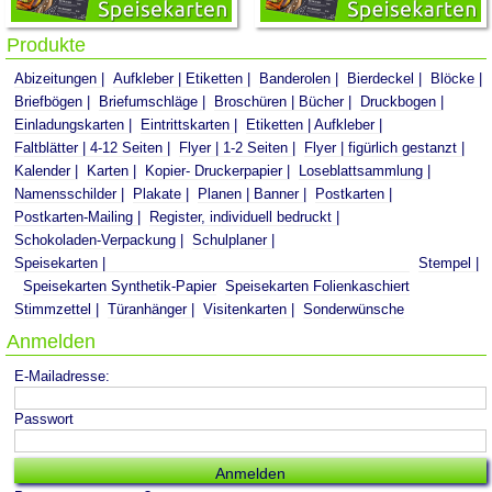
Produkte
Abizeitungen
Aufkleber | Etiketten
Banderolen
Bierdeckel
Blöcke
Briefbögen
Briefumschläge
Broschüren | Bücher
Druckbogen
Einladungskarten
Eintrittskarten
Etiketten | Aufkleber
Faltblätter | 4-12 Seiten
Flyer | 1-2 Seiten
Flyer | figürlich gestanzt
Kalender
Karten
Kopier- Druckerpapier
Loseblattsammlung
Namensschilder
Plakate
Planen | Banner
Postkarten
Postkarten-Mailing
Register, individuell bedruckt
Schokoladen-Verpackung
Schulplaner
Speisekarten
Stempel
Speisekarten Synthetik-Papier
Speisekarten Folienkaschiert
Stimmzettel
Türanhänger
Visitenkarten
Sonderwünsche
Anmelden
E-Mailadresse:
Passwort