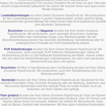
Haben Sie Sonderwünsche? Für uns kein Problem! Ob mit Folie vor dem Titel oder
einzeln eingeschweißt, kalkulieren Sie selbst. Wir machen Ihnen auch gern einen
Muster-Kalender.
Loseblattsammlungen
von Ihrer Online Druckerei PapeDruck.de: Wir produzieren
für Sie Loseblattsammlungen in großer Papierauswahl, sortiert, gelocht, farbig,
schwarzweiß oder gemischtfarbig! Wir liefern Ihnen High-End Digitaldruck-Qualität
zum absoluten Spitzenpreis.
Broschüren
drucken und
Magazine
drucken bei Ihrer Online Druckerei
PapeDruck.de: Wir produzieren, auch overnight, Broschüren, Kataloge,
Zeitschriften oder mehrseitige Image- bzw. Werbeprospekte. Bei der
Broschürenbindung können Sie zwischen Drahtheftung, Spiralbindung oder für
umfangreichere Produkte die PUR Klebebindung wählen.
PUR Klebebindungen
drucken bei Ihrer Online Druckerei PapeDruck.de: Wir
produzieren, auch overnight, PUR Softcover Klebebindungen. Diese Art
Klebebindung ist die zur Zeit haltbarste Klebebindung am Markt - warum sollten
Sie sich etwa mit Hotmelt-Bindungen zufriedengeben, die dann nach geraumer
Gebrachszeit aus dem Leim gehen.
Broschüren
mit Wire-O-Spiralbindung oder Coil-Bindung drucken bei Ihrer Online
Druckerei PapeDruck.de: Wir produzieren, auch Ihre Spiralbindung oder Coil
Bindung overnight.
Bierdeckel
drucken bei Ihrer Online Druckerei PapeDruck.de: Bierdeckel für Ihre
nächste Firmenfeier, Party, Hochzeit, Einladung oder als Werbung, Gutschein usw.
Mit unseren Bierdeckeln wird Ihre nächste Party ein echter Knaller. Auch als
Andenken von Ihren Gästen sehr gefragt.
Flyer gestanzt
drucken bei Ihrer Online Druckerei PapeDruck.de: Flyer als Figuren
gestanzt. Damit hinterlassen Sie einen bleibenden Eindruck. Über 30 Formen und
Figuren stehen Ihnen zur Auswahl. Wählen Sie einfach Ihr Wunschmotiv. Ganz
egal ob Bäcker, Gastwirt oder Handwerker: Mit Ihren ganz individuell bedruckten