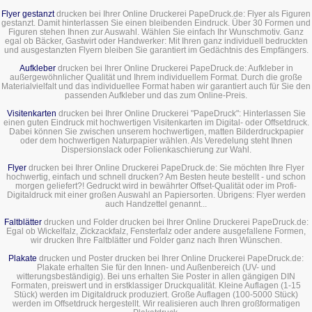
Flyer gestanzt
drucken bei Ihrer Online Druckerei PapeDruck.de: Flyer als Figuren
gestanzt. Damit hinterlassen Sie einen bleibenden Eindruck. Über 30 Formen und
Figuren stehen Ihnen zur Auswahl. Wählen Sie einfach Ihr Wunschmotiv. Ganz
egal ob Bäcker, Gastwirt oder Handwerker: Mit Ihren ganz individuell bedruckten
und ausgestanzten Flyern bleiben Sie garantiert im Gedächtnis des Empfängers.
Aufkleber
drucken bei Ihrer Online Druckerei PapeDruck.de: Aufkleber in
außergewöhnlicher Qualität und Ihrem individuellem Format. Durch die große
Materialvielfalt und das individuellee Format haben wir garantiert auch für Sie den
passenden Aufkleber und das zum Online-Preis.
Visitenkarten
drucken bei Ihrer Online Druckerei "PapeDruck": Hinterlassen Sie
einen guten Eindruck mit hochwertigen Visitenkarten im Digital- oder Offsetdruck.
Dabei können Sie zwischen unserem hochwertigen, matten Bilderdruckpapier
oder dem hochwertigen Naturpapier wählen. Als Veredelung steht Ihnen
Dispersionslack oder Folienkaschierung zur Wahl.
Flyer
drucken bei Ihrer Online Druckerei PapeDruck.de: Sie möchten Ihre Flyer
hochwertig, einfach und schnell drucken? Am Besten heute bestellt - und schon
morgen geliefert?! Gedruckt wird in bewährter Offset-Qualität oder im Profi-
Digitaldruck mit einer großen Auswahl an Papiersorten. Übrigens: Flyer werden
auch Handzettel genannt...
Faltblätter
drucken und Folder drucken bei Ihrer Online Druckerei PapeDruck.de:
Egal ob Wickelfalz, Zickzackfalz, Fensterfalz oder andere ausgefallene Formen,
wir drucken Ihre Faltblätter und Folder ganz nach Ihren Wünschen.
Plakate
drucken und Poster drucken bei Ihrer Online Druckerei PapeDruck.de:
Plakate erhalten Sie für den Innen- und Außenbereich (UV- und
witterungsbeständigig). Bei uns erhalten Sie Poster in allen gängigen DIN
Formaten, preiswert und in erstklassiger Druckqualität. Kleine Auflagen (1-15
Stück) werden im Digitaldruck produziert. Große Auflagen (100-5000 Stück)
werden im Offsetdruck hergestellt. Wir realisieren auch Ihren großformatigen