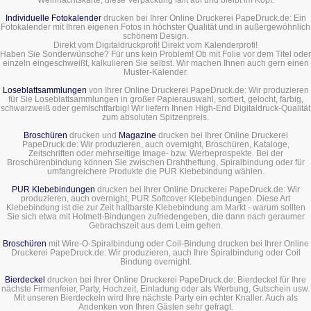
Individuelle Fotokalender
drucken bei Ihrer Online Druckerei PapeDruck.de: Ein
Fotokalender mit Ihren eigenen Fotos in höchster Qualität und in außergewöhnlich
schönem Design.
Direkt vom Digitaldruckprofi! Direkt vom Kalenderprofi!
Haben Sie Sonderwünsche? Für uns kein Problem! Ob mit Folie vor dem Titel oder
einzeln eingeschweißt, kalkulieren Sie selbst. Wir machen Ihnen auch gern einen
Muster-Kalender.
Loseblattsammlungen
von Ihrer Online Druckerei PapeDruck.de: Wir produzieren
für Sie Loseblattsammlungen in großer Papierauswahl, sortiert, gelocht, farbig,
schwarzweiß oder gemischtfarbig! Wir liefern Ihnen High-End Digitaldruck-Qualität
zum absoluten Spitzenpreis.
Broschüren
drucken und
Magazine
drucken bei Ihrer Online Druckerei
PapeDruck.de: Wir produzieren, auch overnight, Broschüren, Kataloge,
Zeitschriften oder mehrseitige Image- bzw. Werbeprospekte. Bei der
Broschürenbindung können Sie zwischen Drahtheftung, Spiralbindung oder für
umfangreichere Produkte die PUR Klebebindung wählen.
PUR Klebebindungen
drucken bei Ihrer Online Druckerei PapeDruck.de: Wir
produzieren, auch overnight, PUR Softcover Klebebindungen. Diese Art
Klebebindung ist die zur Zeit haltbarste Klebebindung am Markt - warum sollten
Sie sich etwa mit Hotmelt-Bindungen zufriedengeben, die dann nach geraumer
Gebrachszeit aus dem Leim gehen.
Broschüren
mit Wire-O-Spiralbindung oder Coil-Bindung drucken bei Ihrer Online
Druckerei PapeDruck.de: Wir produzieren, auch Ihre Spiralbindung oder Coil
Bindung overnight.
Bierdeckel
drucken bei Ihrer Online Druckerei PapeDruck.de: Bierdeckel für Ihre
nächste Firmenfeier, Party, Hochzeit, Einladung oder als Werbung, Gutschein usw.
Mit unseren Bierdeckeln wird Ihre nächste Party ein echter Knaller. Auch als
Andenken von Ihren Gästen sehr gefragt.