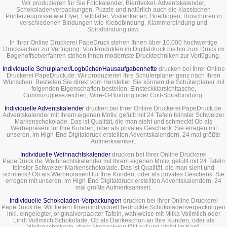
Wir produzieren für Sie Fotokalender, Bierdeckel, Adventskalender,
Schokoladenverpackungen, Puzzle und natürlich auch die klassischen
Printerzeugnisse wie Flyer, Faltblätter, Visitenkarten, Briefbögen, Broschüren in
verschiedenen Bindungen wie Klebebindung, Klammerbindung und
Spiralbindung usw.
In Ihrer Online Druckerei PapeDruck stehen Ihnen über 10.000 hochwertige
Drucksachen zur Verfügung. Von Produkten im Digitaldruck bis hin zum Druck im
Bogenoffsetverfahren stehen Ihnen modernste Drucktechniken zur Verfügung.
Individuelle Schulplaner/Logbücher/Hausaufgabenhefte
drucken bei Ihrer Online
Druckerei PapeDruck.de: Wir produzieren Ihre Schülerplaner ganz nach Ihren
Wünschen. Bestellen Sie direkt vom Hersteller. Sie können die Schülerplaner mit
folgenden Eigenschaften bestellen: Einsteckklarsichttasche,
Gummizuglesezeichen, Wire-O-Bindung oder Coil-Spiralbindung.
Individuelle Adventskalender
drucken bei Ihrer Online Druckerei PapeDruck.de:
Adventskalender mit Ihrem eigenen Motiv, gefüllt mit 24 Tafeln feinster Schweizer
Markenschokolade. Das ist Qualität, die man sieht und schmeckt! Ob als
Werbepräsent für Ihre Kunden, oder als privates Geschenk: Sie erregen mit
unseren, im High-End Digitaldruck erstellten Adventskalendern, 24 mal größte
Aufmerksamkeit.
Individuelle Weihnachtskalender
drucken bei Ihrer Online Druckerei
PapeDruck.de: Weihnachtskalender mit Ihrem eigenen Motiv, gefüllt mit 24 Tafeln
feinster Schweizer Markenschokolade. Das ist Qualität, die man sieht und
schmeckt! Ob als Werbepräsent für Ihre Kunden, oder als privates Geschenk: Sie
erregen mit unseren, im High-End Digitaldruck erstellten Adventskalendern, 24
mal größte Aufmerksamkeit.
Individuelle Schokoladen-Verpackungen
drucken bei Ihrer Online Druckerei
PapeDruck.de: Wir liefern Ihnen individuell bedruckte Schokoladenverpackungen
inkl. eingelegter, originalverpackter Tafeln, wahlweise mit Milka Vollmilch oder
Lindt Vollmilch Schokolade. Ob als Dankeschön an Ihre Kunden, oder als
Weihnachtskarte, diese Verpackung fällt auf und bleibt im Kopf.