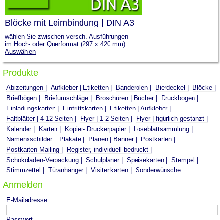
Blöcke mit Leimbindung | DIN A3
wählen Sie zwischen versch. Ausführungen
im Hoch- oder Querformat (297 x 420 mm).
Auswählen
Produkte
Abizeitungen
Aufkleber | Etiketten
Banderolen
Bierdeckel
Blöcke
Briefbögen
Briefumschläge
Broschüren | Bücher
Druckbogen
Einladungskarten
Eintrittskarten
Etiketten | Aufkleber
Faltblätter | 4-12 Seiten
Flyer | 1-2 Seiten
Flyer | figürlich gestanzt
Kalender
Karten
Kopier- Druckerpapier
Loseblattsammlung
Namensschilder
Plakate
Planen | Banner
Postkarten
Postkarten-Mailing
Register, individuell bedruckt
Schokoladen-Verpackung
Schulplaner
Speisekarten
Stempel
Stimmzettel
Türanhänger
Visitenkarten
Sonderwünsche
Anmelden
E-Mailadresse:
Passwort