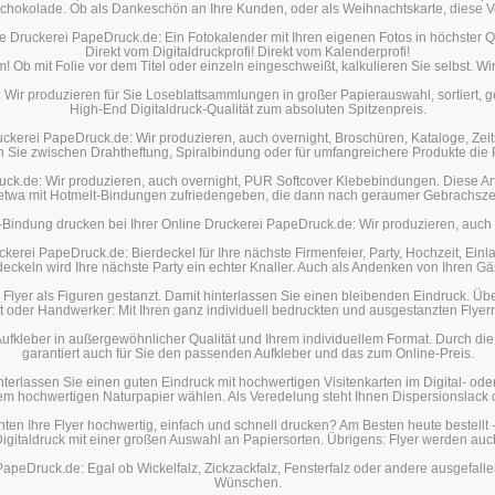
 Schokolade. Ob als Dankeschön an Ihre Kunden, oder als Weihnachtskarte, diese Ver
ne Druckerei PapeDruck.de: Ein Fotokalender mit Ihren eigenen Fotos in höchster
Direkt vom Digitaldruckprofi! Direkt vom Kalenderprofi!
Ob mit Folie vor dem Titel oder einzeln eingeschweißt, kalkulieren Sie selbst. W
Wir produzieren für Sie Loseblattsammlungen in großer Papierauswahl, sortiert, gel
High-End Digitaldruck-Qualität zum absoluten Spitzenpreis.
uckerei PapeDruck.de: Wir produzieren, auch overnight, Broschüren, Kataloge, Zei
Sie zwischen Drahtheftung, Spiralbindung oder für umfangreichere Produkte di
ck.de: Wir produzieren, auch overnight, PUR Softcover Klebebindungen. Diese Art 
 etwa mit Hotmelt-Bindungen zufriedengeben, die dann nach geraumer Gebrachsze
-Bindung drucken bei Ihrer Online Druckerei PapeDruck.de: Wir produzieren, auch 
ckerei PapeDruck.de: Bierdeckel für Ihre nächste Firmenfeier, Party, Hochzeit, Ei
eckeln wird Ihre nächste Party ein echter Knaller. Auch als Andenken von Ihren Gä
 Flyer als Figuren gestanzt. Damit hinterlassen Sie einen bleibenden Eindruck. 
t oder Handwerker: Mit Ihren ganz individuell bedruckten und ausgestanzten Flyer
ufkleber in außergewöhnlicher Qualität und Ihrem individuellem Format. Durch die 
garantiert auch für Sie den passenden Aufkleber und das zum Online-Preis.
nterlassen Sie einen guten Eindruck mit hochwertigen Visitenkarten im Digital- o
em hochwertigen Naturpapier wählen. Als Veredelung steht Ihnen Dispersionslack 
en Ihre Flyer hochwertig, einfach und schnell drucken? Am Besten heute bestellt -
-Digitaldruck mit einer großen Auswahl an Papiersorten. Übrigens: Flyer werden auc
apeDruck.de: Egal ob Wickelfalz, Zickzackfalz, Fensterfalz oder andere ausgefalle
Wünschen.