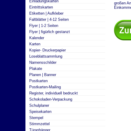
Einladungskarten
großen Ank
Eintrittskarten
Einkommen
Etiketten | Aufkleber
Faltblätter | 4-12 Seiten
Flyer | 1-2 Seiten
Flyer | figürlich gestanzt
Kalender
Karten
Kopier- Druckerpapier
Loseblattsammlung
Namensschilder
Plakate
Planen | Banner
Postkarten
Postkarten-Mailing
Register, individuell bedruckt
Schokoladen-Verpackung
Schulplaner
Speisekarten
Stempel
Stimmzettel
Türanhänger