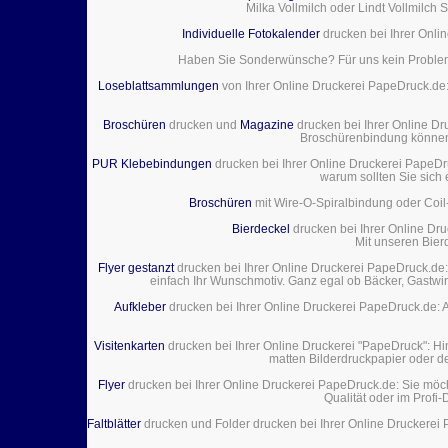
Milka Vollmilch oder Lindt Vollmilch
Individuelle Fotokalender
drucken bei Ihrer Onli
Haben Sie Sonderwünsche? Für uns kein Problem! 
Loseblattsammlungen
von Ihrer Online Druckerei PapeDruck.de: 
Broschüren
drucken und
Magazine
drucken bei Ihrer Online Dr
Broschürenbindung können 
PUR Klebebindungen
drucken bei Ihrer Online Druckerei PapeDru
warum sollten Sie sich
Broschüren
mit Wire-O-Spiralbindung oder Coil
Bierdeckel
drucken bei Ihrer Online Dru
Mit unseren Bierd
Flyer gestanzt
drucken bei Ihrer Online Druckerei PapeDruck.de:
einfach Ihr Wunschmotiv. Ganz egal ob Bäcker, Gastwir
Aufkleber
drucken bei Ihrer Online Druckerei PapeDruck.de: A
Visitenkarten
drucken bei Ihrer Online Druckerei "PapeDruck": Hi
matten Bilderdruckpapier oder d
Flyer
drucken bei Ihrer Online Druckerei PapeDruck.de: Sie möcht
Qualität oder im Profi
Faltblätter
drucken und Folder drucken bei Ihrer Online Druckerei P