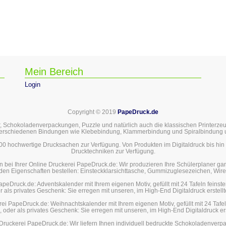
Mein Bereich
Login
Copyright © 2019
PapeDruck.de
, Schokoladenverpackungen, Puzzle und natürlich auch die klassischen Printerzeugn
verschiedenen Bindungen wie Klebebindung, Klammerbindung und Spiralbindung 
000 hochwertige Drucksachen zur Verfügung. Von Produkten im Digitaldruck bis hi
Drucktechniken zur Verfügung.
n bei Ihrer Online Druckerei PapeDruck.de: Wir produzieren Ihre Schülerplaner gan
den Eigenschaften bestellen: Einsteckklarsichttasche, Gummizuglesezeichen, Wir
peDruck.de: Adventskalender mit Ihrem eigenen Motiv, gefüllt mit 24 Tafeln feinst
 als privates Geschenk: Sie erregen mit unseren, im High-End Digitaldruck erstel
rei PapeDruck.de: Weihnachtskalender mit Ihrem eigenen Motiv, gefüllt mit 24 Tafe
 oder als privates Geschenk: Sie erregen mit unseren, im High-End Digitaldruck e
Druckerei PapeDruck.de: Wir liefern Ihnen individuell bedruckte Schokoladenverpac