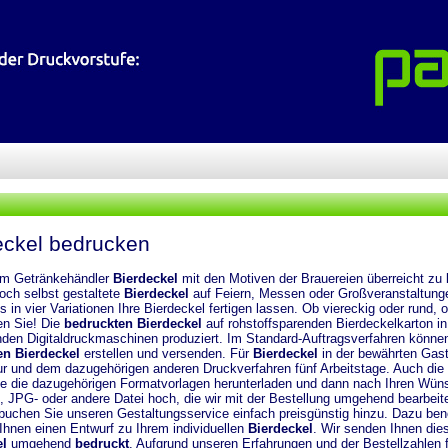
eckel bedrucken
em Getränkehändler
Bierdeckel
mit den Motiven der Brauereien überreicht zu
ch selbst gestaltete
Bierdeckel
auf Feiern, Messen oder Großveranstaltunge
s in vier Variationen Ihre Bierdeckel fertigen lassen. Ob viereckig oder rund, 
n Sie! Die
bedruckten Bierdeckel
auf rohstoffsparenden Bierdeckelkarton in
nden Digitaldruckmaschinen produziert. Im Standard-Auftragsverfahren können w
en Bierdeckel
erstellen und versenden. Für
Bierdeckel
in der bewährten Gast
 und dem dazugehörigen anderen Druckverfahren fünf Arbeitstage. Auch die Ge
e die dazugehörigen Formatvorlagen herunterladen und dann nach Ihren Wünsc
, JPG- oder andere Datei hoch, die wir mit der Bestellung umgehend bearbei
buchen Sie unseren Gestaltungsservice einfach preisgünstig hinzu. Dazu benöt
 Ihnen einen Entwurf zu Ihrem individuellen
Bierdeckel
. Wir senden Ihnen die
l
umgehend
bedruckt
. Aufgrund unseren Erfahrungen und der Bestellzahlen f