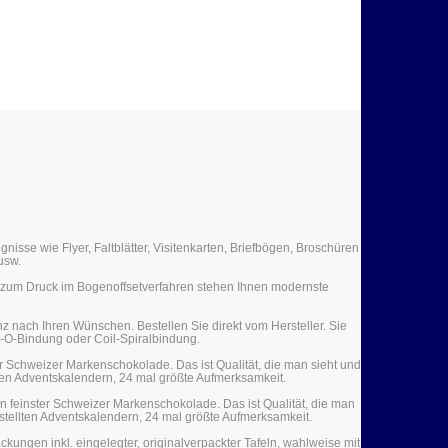
isse wie Flyer, Faltblätter, Visitenkarten, Briefbögen, Broschüren
usw.
n zum Druck im Bogenoffsetverfahren stehen Ihnen modernste
z nach Ihren Wünschen. Bestellen Sie direkt vom Hersteller. Sie
e-O-Bindung oder Coil-Spiralbindung.
er Schweizer Markenschokolade. Das ist Qualität, die man sieht und
lten Adventskalendern, 24 mal größte Aufmerksamkeit.
ln feinster Schweizer Markenschokolade. Das ist Qualität, die man
rstellten Adventskalendern, 24 mal größte Aufmerksamkeit.
kungen inkl. eingelegter, originalverpackter Tafeln, wahlweise mit