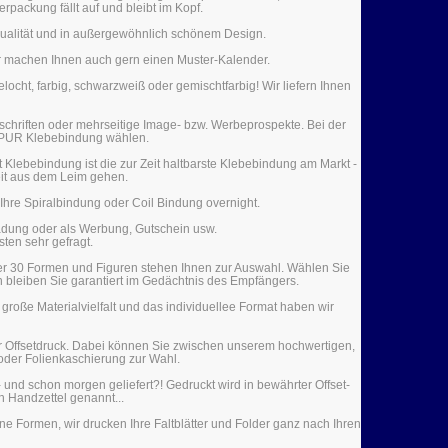
packung fällt auf und bleibt im Kopf.
 Qualität und in außergewöhnlich schönem Design.
ir machen Ihnen auch gern einen Muster-Kalender.
ocht, farbig, schwarzweiß oder gemischtfarbig! Wir liefern Ihnen
tschriften oder mehrseitige Image- bzw. Werbeprospekte. Bei der
e PUR Klebebindung wählen.
Klebebindung ist die zur Zeit haltbarste Klebebindung am Markt -
it aus dem Leim gehen.
Ihre Spiralbindung oder Coil Bindung overnight.
nladung oder als Werbung, Gutschein usw.
sten sehr gefragt.
Über 30 Formen und Figuren stehen Ihnen zur Auswahl. Wählen Sie
n bleiben Sie garantiert im Gedächtnis des Empfängers.
große Materialvielfalt und das individuellee Format haben wir
der Offsetdruck. Dabei können Sie zwischen unserem hochwertigen,
oder Folienkaschierung zur Wahl.
 und schon morgen geliefert?! Gedruckt wird in bewährter Offset-
h Handzettel genannt...
ne Formen, wir drucken Ihre Faltblätter und Folder ganz nach Ihren