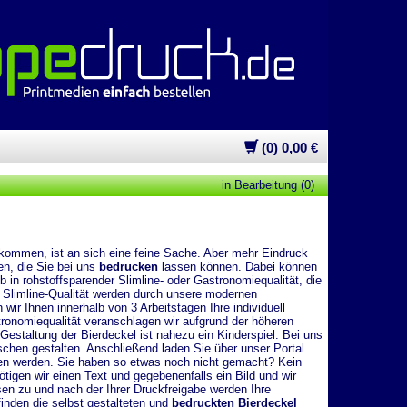
(0) 0,00 €
in Bearbeitung (0)
 kommen, ist an sich eine feine Sache. Aber mehr Eindruck
n, die Sie bei uns
bedrucken
lassen können. Dabei können
ob in rohstoffsparender Slimline- oder Gastronomiequalität, die
 Slimline-Qualität werden durch unsere modernen
ir Ihnen innerhalb von 3 Arbeitstagen Ihre individuell
ronomiequalität veranschlagen wir aufgrund der höheren
staltung der Bierdeckel ist nahezu ein Kinderspiel. Bei uns
hen gestalten. Anschließend laden Sie über unser Portal
ten werden. Sie haben so etwas noch nicht gemacht? Kein
igen wir einen Text und gegebenenfalls ein Bild und wir
sen zu und nach der Ihrer Druckfreigabe werden Ihre
inden die selbst gestalteten und
bedruckten Bierdeckel