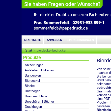
STARTSEITE
ANMELDEN
SPIRALBINDUNGEN
Start
bierdeckel-bedrucken
Produkte
Bierd
Abizeitungen
Von sein
Aufkleber | Etiketten
machen do
Banderolen
Sie bei un
Wahl habe
Bierdeckel
zeitspare
Blöcke
bedruckt
Briefbögen
Grammatur
können Si
Briefumschläge
eine PDF-
Broschüren | Bücher
Problem, 
gestalten
Druckbogen
Bierdecke