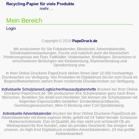
Recycling-Papier für viele Produkte
mehr ...
Mein Bereich
Login
Copyright © 2019
PapeDruck.de
Wir produzieren für Sie Fotokalender, Bierdeckel, Adventskalender,
Schokoladenverpackungen, Puzzle und natürlich auch die klassischen
Printerzeugnisse wie Flyer, Faltblätter, Visitenkarten, Briefbögen, Broschüren in
verschiedenen Bindungen wie Klebebindung, Klammerbindung und
Spiralbindung usw.
In Ihrer Online Druckerei PapeDruck stehen Ihnen über 10.000 hochwertige
Drucksachen zur Verfügung. Von Produkten im Digitaldruck bis hin zum Druck im
Bogenoffsetverfahren stehen Ihnen modernste Drucktechniken zur Verfügung.
Individuelle Schulplaner/Logbücher/Hausaufgabenhefte
drucken bei Ihrer Online
Druckerei PapeDruck.de: Wir produzieren Ihre Schülerplaner ganz nach Ihren
Wünschen. Bestellen Sie direkt vom Hersteller. Sie können die Schülerplaner mit
folgenden Eigenschaften bestellen: Einsteckklarsichttasche,
Gummizuglesezeichen, Wire-O-Bindung oder Coil-Spiralbindung.
Individuelle Adventskalender
drucken bei Ihrer Online Druckerei PapeDruck.de:
Adventskalender mit Ihrem eigenen Motiv, gefüllt mit 24 Tafeln feinster Schweizer
Markenschokolade. Das ist Qualität, die man sieht und schmeckt! Ob als
Werbepräsent für Ihre Kunden, oder als privates Geschenk: Sie erregen mit
unseren, im High-End Digitaldruck erstellten Adventskalendern, 24 mal größte
Aufmerksamkeit.