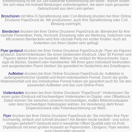
Klebebindung ist die zur Zeit haltbarste Klebebindung am Markt - warum sollten
Sie sich etwa mit Hotmelt-Bindungen zufriedengeben, die dann nach geraumer
Gebrachszeit aus dem Leim gehen.
Broschüren
mit Wire-O-Spiralbindung oder Coil-Bindung drucken bei Ihrer Online
Druckerei PapeDruck.de: Wir produzieren, auch Ihre Spiralbindung oder Coil
Bindung overnight.
Bierdeckel
drucken bei Ihrer Online Druckerei PapeDruck.de: Bierdeckel für Ihre
nächste Firmenfeier, Party, Hochzeit, Einladung oder als Werbung, Gutschein usw.
Mit unseren Bierdeckeln wird Ihre nächste Party ein echter Knaller. Auch als
Andenken von Ihren Gästen sehr gefragt.
Flyer gestanzt
drucken bei Ihrer Online Druckerei PapeDruck.de: Flyer als Figuren
gestanzt. Damit hinterlassen Sie einen bleibenden Eindruck. Über 30 Formen und
Figuren stehen Ihnen zur Auswahl. Wählen Sie einfach Ihr Wunschmotiv. Ganz
egal ob Bäcker, Gastwirt oder Handwerker: Mit Ihren ganz individuell bedruckten
und ausgestanzten Flyern bleiben Sie garantiert im Gedächtnis des Empfängers.
Aufkleber
drucken bei Ihrer Online Druckerei PapeDruck.de: Aufkleber in
außergewöhnlicher Qualität und Ihrem individuellem Format. Durch die große
Materialvielfalt und das individuellee Format haben wir garantiert auch für Sie den
passenden Aufkleber und das zum Online-Preis.
Visitenkarten
drucken bei Ihrer Online Druckerei "PapeDruck": Hinterlassen Sie
einen guten Eindruck mit hochwertigen Visitenkarten im Digital- oder Offsetdruck.
Dabei können Sie zwischen unserem hochwertigen, matten Bilderdruckpapier
oder dem hochwertigen Naturpapier wählen. Als Veredelung steht Ihnen
Dispersionslack oder Folienkaschierung zur Wahl.
Flyer
drucken bei Ihrer Online Druckerei PapeDruck.de: Sie möchten Ihre Flyer
hochwertig, einfach und schnell drucken? Am Besten heute bestellt - und schon
morgen geliefert?! Gedruckt wird in bewährter Offset-Qualität oder im Profi-
Digitaldruck mit einer großen Auswahl an Papiersorten. Übrigens: Flyer werden
auch Handzettel genannt...