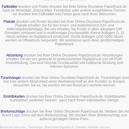
Faltblätter
drucken und Folder drucken bei Ihrer Online Druckerei PapeDruck.de:
Egal ob Wickelfalz, Zickzackfalz, Fensterfalz oder andere ausgefallene Formen,
wir drucken Ihre Faltblätter und Folder ganz nach Ihren Wünschen.
Plakate
drucken und Poster drucken bei Ihrer Online Druckerei PapeDruck.de:
Plakate erhalten Sie für den Innen- und Außenbereich (UV- und
witterungsbeständigig). Bei uns erhalten Sie Poster in allen gängigen DIN
Formaten, preiswert und in erstklassiger Druckqualität. Kleine Auflagen (1-15
Stück) werden im Digitaldruck produziert. Große Auflagen (100-5000 Stück)
werden im Offsetdruck hergestellt. Wir realisieren auch Ihren großformatigen
Plakatdruck.
Abizeitung
drucken bei Ihrer Online Druckerei PapeDruck.de: Abizeitungen
erhalten Sie bei uns gedruckt im professionellen Digitaldruck und mit PUR-
Klebebindung. Das sind höchste Druckqualität und haltbarste Bindung zum
Internet-Sparpreis.
Türanhänger
drucken bei Ihrer Online Druckerei PapeDruck.de: Türanhänger sind
mal eine andere Möglichkeit seine Werbebotschaft an den Kunden zu bringen.
Versuchen Sie es, Sie werden mit viel Resonanz rechnen können.
Eintrittskarten
drucken bei Ihrer Online Druckerei PapeDruck.de: Eintrittskarten
nummeriert, perforiert, lackiert - ganz nach Ihrem individuellen Design.
Briefumschläge
drucken bei Ihrer Online Druckerei PapeDruck.de: Werben Sie mit
Ihrem Logo schon auf dem Briefumschlag. Wir drucken Ihren Briefumschlag zum
äußerst günstigen Online-Preis.
Bierdeckel bedrucken
|
Türanhänger
|
Broschüren Digitaldruck
|
Etiketten Aufkleber drucken
|