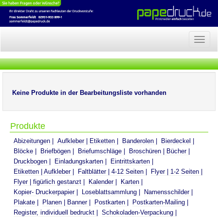
Naviga
anzeig
Keine Produkte in der Bearbeitungsliste vorhanden
Produkte
Abizeitungen
Aufkleber | Etiketten
Banderolen
Bierdeckel
Blöcke
Briefbögen
Briefumschläge
Broschüren | Bücher
Druckbogen
Einladungskarten
Eintrittskarten
Etiketten | Aufkleber
Faltblätter | 4-12 Seiten
Flyer | 1-2 Seiten
Flyer | figürlich gestanzt
Kalender
Karten
Kopier- Druckerpapier
Loseblattsammlung
Namensschilder
Plakate
Planen | Banner
Postkarten
Postkarten-Mailing
Register, individuell bedruckt
Schokoladen-Verpackung