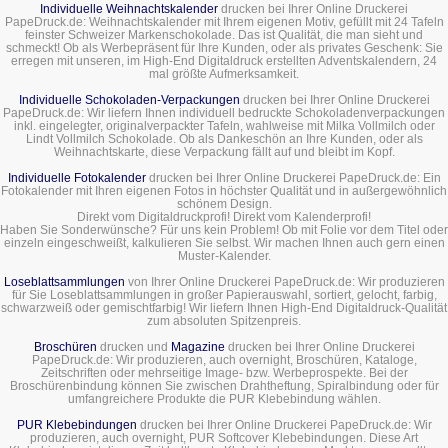
Individuelle Weihnachtskalender
drucken bei Ihrer Online Druckerei
PapeDruck.de: Weihnachtskalender mit Ihrem eigenen Motiv, gefüllt mit 24 Tafeln
feinster Schweizer Markenschokolade. Das ist Qualität, die man sieht und
schmeckt! Ob als Werbepräsent für Ihre Kunden, oder als privates Geschenk: Sie
erregen mit unseren, im High-End Digitaldruck erstellten Adventskalendern, 24
mal größte Aufmerksamkeit.
Individuelle Schokoladen-Verpackungen
drucken bei Ihrer Online Druckerei
PapeDruck.de: Wir liefern Ihnen individuell bedruckte Schokoladenverpackungen
inkl. eingelegter, originalverpackter Tafeln, wahlweise mit Milka Vollmilch oder
Lindt Vollmilch Schokolade. Ob als Dankeschön an Ihre Kunden, oder als
Weihnachtskarte, diese Verpackung fällt auf und bleibt im Kopf.
Individuelle Fotokalender
drucken bei Ihrer Online Druckerei PapeDruck.de: Ein
Fotokalender mit Ihren eigenen Fotos in höchster Qualität und in außergewöhnlich
schönem Design.
Direkt vom Digitaldruckprofi! Direkt vom Kalenderprofi!
Haben Sie Sonderwünsche? Für uns kein Problem! Ob mit Folie vor dem Titel oder
einzeln eingeschweißt, kalkulieren Sie selbst. Wir machen Ihnen auch gern einen
Muster-Kalender.
Loseblattsammlungen
von Ihrer Online Druckerei PapeDruck.de: Wir produzieren
für Sie Loseblattsammlungen in großer Papierauswahl, sortiert, gelocht, farbig,
schwarzweiß oder gemischtfarbig! Wir liefern Ihnen High-End Digitaldruck-Qualität
zum absoluten Spitzenpreis.
Broschüren
drucken und
Magazine
drucken bei Ihrer Online Druckerei
PapeDruck.de: Wir produzieren, auch overnight, Broschüren, Kataloge,
Zeitschriften oder mehrseitige Image- bzw. Werbeprospekte. Bei der
Broschürenbindung können Sie zwischen Drahtheftung, Spiralbindung oder für
umfangreichere Produkte die PUR Klebebindung wählen.
PUR Klebebindungen
drucken bei Ihrer Online Druckerei PapeDruck.de: Wir
produzieren, auch overnight, PUR Softcover Klebebindungen. Diese Art