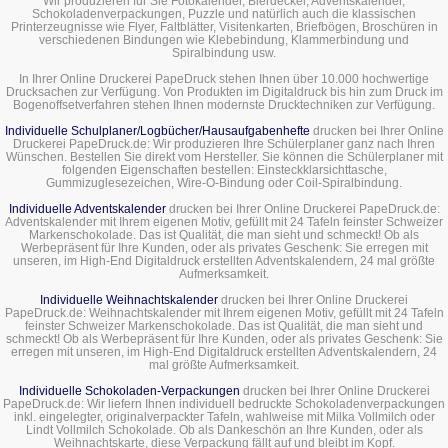
Wir produzieren für Sie Fotokalender, Bierdeckel, Adventskalender,
Schokoladenverpackungen, Puzzle und natürlich auch die klassischen
Printerzeugnisse wie Flyer, Faltblätter, Visitenkarten, Briefbögen, Broschüren in
verschiedenen Bindungen wie Klebebindung, Klammerbindung und
Spiralbindung usw.
In Ihrer Online Druckerei PapeDruck stehen Ihnen über 10.000 hochwertige
Drucksachen zur Verfügung. Von Produkten im Digitaldruck bis hin zum Druck im
Bogenoffsetverfahren stehen Ihnen modernste Drucktechniken zur Verfügung.
Individuelle Schulplaner/Logbücher/Hausaufgabenhefte
drucken bei Ihrer Online
Druckerei PapeDruck.de: Wir produzieren Ihre Schülerplaner ganz nach Ihren
Wünschen. Bestellen Sie direkt vom Hersteller. Sie können die Schülerplaner mit
folgenden Eigenschaften bestellen: Einsteckklarsichttasche,
Gummizuglesezeichen, Wire-O-Bindung oder Coil-Spiralbindung.
Individuelle Adventskalender
drucken bei Ihrer Online Druckerei PapeDruck.de:
Adventskalender mit Ihrem eigenen Motiv, gefüllt mit 24 Tafeln feinster Schweizer
Markenschokolade. Das ist Qualität, die man sieht und schmeckt! Ob als
Werbepräsent für Ihre Kunden, oder als privates Geschenk: Sie erregen mit
unseren, im High-End Digitaldruck erstellten Adventskalendern, 24 mal größte
Aufmerksamkeit.
Individuelle Weihnachtskalender
drucken bei Ihrer Online Druckerei
PapeDruck.de: Weihnachtskalender mit Ihrem eigenen Motiv, gefüllt mit 24 Tafeln
feinster Schweizer Markenschokolade. Das ist Qualität, die man sieht und
schmeckt! Ob als Werbepräsent für Ihre Kunden, oder als privates Geschenk: Sie
erregen mit unseren, im High-End Digitaldruck erstellten Adventskalendern, 24
mal größte Aufmerksamkeit.
Individuelle Schokoladen-Verpackungen
drucken bei Ihrer Online Druckerei
PapeDruck.de: Wir liefern Ihnen individuell bedruckte Schokoladenverpackungen
inkl. eingelegter, originalverpackter Tafeln, wahlweise mit Milka Vollmilch oder
Lindt Vollmilch Schokolade. Ob als Dankeschön an Ihre Kunden, oder als
Weihnachtskarte, diese Verpackung fällt auf und bleibt im Kopf.