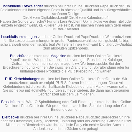
Individuelle Fotokalender
drucken bei Ihrer Online Druckerei PapeDruck.de: Ein
Fotokalender mit Ihren eigenen Fotos in höchster Qualität und in außergewöhnlich
schönem Design.
Direkt vom Digitaldruckprofi! Direkt vom Kalenderprofi!
Haben Sie Sonderwünsche? Für uns kein Problem! Ob mit Folie vor dem Titel oder
einzeln eingeschweißt, kalkulieren Sie selbst. Wir machen Ihnen auch gern einen
Muster-Kalender.
Loseblattsammlungen
von Ihrer Online Druckerei PapeDruck.de: Wir produzieren
für Sie Loseblattsammlungen in großer Papierauswahl, sortiert, gelocht, farbig,
schwarzweiß oder gemischtfarbig! Wir liefern Ihnen High-End Digitaldruck-Qualität
zum absoluten Spitzenpreis.
Broschüren
drucken und
Magazine
drucken bei Ihrer Online Druckerei
PapeDruck.de: Wir produzieren, auch overnight, Broschüren, Kataloge,
Zeitschriften oder mehrseitige Image- bzw. Werbeprospekte. Bei der
Broschürenbindung können Sie zwischen Drahtheftung, Spiralbindung oder für
umfangreichere Produkte die PUR Klebebindung wählen.
PUR Klebebindungen
drucken bei Ihrer Online Druckerei PapeDruck.de: Wir
produzieren, auch overnight, PUR Softcover Klebebindungen. Diese Art
Klebebindung ist die zur Zeit haltbarste Klebebindung am Markt - warum sollten
Sie sich etwa mit Hotmelt-Bindungen zufriedengeben, die dann nach geraumer
Gebrachszeit aus dem Leim gehen.
Broschüren
mit Wire-O-Spiralbindung oder Coil-Bindung drucken bei Ihrer Online
Druckerei PapeDruck.de: Wir produzieren, auch Ihre Spiralbindung oder Coil
Bindung overnight.
Bierdeckel
drucken bei Ihrer Online Druckerei PapeDruck.de: Bierdeckel für Ihre
nächste Firmenfeier, Party, Hochzeit, Einladung oder als Werbung, Gutschein usw.
Mit unseren Bierdeckeln wird Ihre nächste Party ein echter Knaller. Auch als
Andenken von Ihren Gästen sehr gefragt.