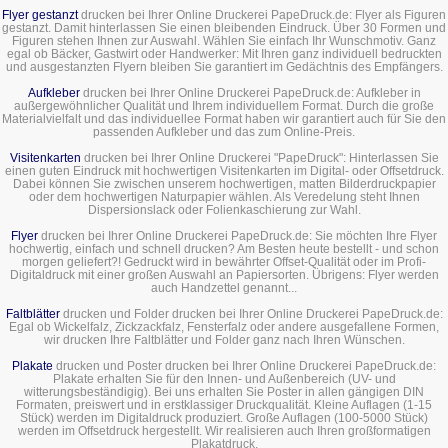
Flyer gestanzt
drucken bei Ihrer Online Druckerei PapeDruck.de: Flyer als Figuren
gestanzt. Damit hinterlassen Sie einen bleibenden Eindruck. Über 30 Formen und
Figuren stehen Ihnen zur Auswahl. Wählen Sie einfach Ihr Wunschmotiv. Ganz
egal ob Bäcker, Gastwirt oder Handwerker: Mit Ihren ganz individuell bedruckten
und ausgestanzten Flyern bleiben Sie garantiert im Gedächtnis des Empfängers.
Aufkleber
drucken bei Ihrer Online Druckerei PapeDruck.de: Aufkleber in
außergewöhnlicher Qualität und Ihrem individuellem Format. Durch die große
Materialvielfalt und das individuellee Format haben wir garantiert auch für Sie den
passenden Aufkleber und das zum Online-Preis.
Visitenkarten
drucken bei Ihrer Online Druckerei "PapeDruck": Hinterlassen Sie
einen guten Eindruck mit hochwertigen Visitenkarten im Digital- oder Offsetdruck.
Dabei können Sie zwischen unserem hochwertigen, matten Bilderdruckpapier
oder dem hochwertigen Naturpapier wählen. Als Veredelung steht Ihnen
Dispersionslack oder Folienkaschierung zur Wahl.
Flyer
drucken bei Ihrer Online Druckerei PapeDruck.de: Sie möchten Ihre Flyer
hochwertig, einfach und schnell drucken? Am Besten heute bestellt - und schon
morgen geliefert?! Gedruckt wird in bewährter Offset-Qualität oder im Profi-
Digitaldruck mit einer großen Auswahl an Papiersorten. Übrigens: Flyer werden
auch Handzettel genannt...
Faltblätter
drucken und Folder drucken bei Ihrer Online Druckerei PapeDruck.de:
Egal ob Wickelfalz, Zickzackfalz, Fensterfalz oder andere ausgefallene Formen,
wir drucken Ihre Faltblätter und Folder ganz nach Ihren Wünschen.
Plakate
drucken und Poster drucken bei Ihrer Online Druckerei PapeDruck.de:
Plakate erhalten Sie für den Innen- und Außenbereich (UV- und
witterungsbeständigig). Bei uns erhalten Sie Poster in allen gängigen DIN
Formaten, preiswert und in erstklassiger Druckqualität. Kleine Auflagen (1-15
Stück) werden im Digitaldruck produziert. Große Auflagen (100-5000 Stück)
werden im Offsetdruck hergestellt. Wir realisieren auch Ihren großformatigen
Plakatdruck.