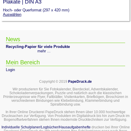
Plakate | DIN A3
Hoch- oder Querformat (297 x 420 mm)
Auswählen
News
Recycling-Papier für viele Produkte
mehr ...
Mein Bereich
Login
Copyright © 2019
PapeDruck.de
Wir produzieren für Sie Fotokalender, Bierdeckel, Adventskalender,
Schokoladenverpackungen, Puzzle und natürlich auch die klassischen
Printerzeugnisse wie Flyer, Faltblätter, Visitenkarten, Briefbögen, Broschüren in
verschiedenen Bindungen wie Klebebindung, Klammerbindung und
Spiralbindung usw.
In Ihrer Online Druckerei PapeDruck stehen Ihnen über 10.000 hochwertige
Drucksachen zur Verfügung. Von Produkten im Digitaldruck bis hin zum Druck im
Bogenoffsetverfahren stehen Ihnen modernste Drucktechniken zur Verfügung.
Individuelle Schulplaner/Logbücher/Hausaufgabenhefte
drucken bei Ihrer Online
Druckerei PapeDruck.de: Wir produzieren Ihre Schülerplaner ganz nach Ihren