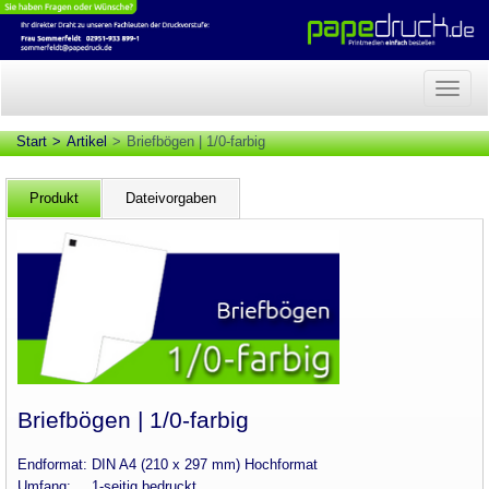
Naviga
anzeig
Start
Artikel
Briefbögen | 1/0-farbig
Produkt
Dateivorgaben
Briefbögen | 1/0-farbig
Endformat:
DIN A4 (210 x 297 mm) Hochformat
Umfang:
1-seitig bedruckt