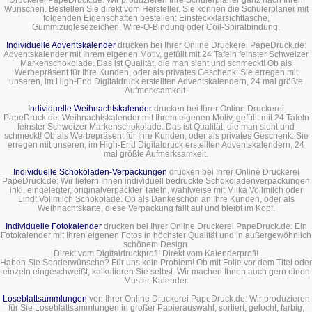
Wünschen. Bestellen Sie direkt vom Hersteller. Sie können die Schülerplaner mit
folgenden Eigenschaften bestellen: Einsteckklarsichttasche,
Gummizuglesezeichen, Wire-O-Bindung oder Coil-Spiralbindung.
Individuelle Adventskalender
drucken bei Ihrer Online Druckerei PapeDruck.de:
Adventskalender mit Ihrem eigenen Motiv, gefüllt mit 24 Tafeln feinster Schweizer
Markenschokolade. Das ist Qualität, die man sieht und schmeckt! Ob als
Werbepräsent für Ihre Kunden, oder als privates Geschenk: Sie erregen mit
unseren, im High-End Digitaldruck erstellten Adventskalendern, 24 mal größte
Aufmerksamkeit.
Individuelle Weihnachtskalender
drucken bei Ihrer Online Druckerei
PapeDruck.de: Weihnachtskalender mit Ihrem eigenen Motiv, gefüllt mit 24 Tafeln
feinster Schweizer Markenschokolade. Das ist Qualität, die man sieht und
schmeckt! Ob als Werbepräsent für Ihre Kunden, oder als privates Geschenk: Sie
erregen mit unseren, im High-End Digitaldruck erstellten Adventskalendern, 24
mal größte Aufmerksamkeit.
Individuelle Schokoladen-Verpackungen
drucken bei Ihrer Online Druckerei
PapeDruck.de: Wir liefern Ihnen individuell bedruckte Schokoladenverpackungen
inkl. eingelegter, originalverpackter Tafeln, wahlweise mit Milka Vollmilch oder
Lindt Vollmilch Schokolade. Ob als Dankeschön an Ihre Kunden, oder als
Weihnachtskarte, diese Verpackung fällt auf und bleibt im Kopf.
Individuelle Fotokalender
drucken bei Ihrer Online Druckerei PapeDruck.de: Ein
Fotokalender mit Ihren eigenen Fotos in höchster Qualität und in außergewöhnlich
schönem Design.
Direkt vom Digitaldruckprofi! Direkt vom Kalenderprofi!
Haben Sie Sonderwünsche? Für uns kein Problem! Ob mit Folie vor dem Titel oder
einzeln eingeschweißt, kalkulieren Sie selbst. Wir machen Ihnen auch gern einen
Muster-Kalender.
Loseblattsammlungen
von Ihrer Online Druckerei PapeDruck.de: Wir produzieren
für Sie Loseblattsammlungen in großer Papierauswahl, sortiert, gelocht, farbig,