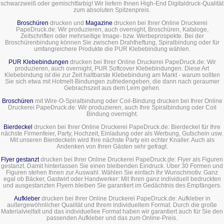
schwarzweiß oder gemischtfarbig! Wir liefern Ihnen High-End Digitaldruck-Qualität
zum absoluten Spitzenpreis.
Broschüren
drucken und
Magazine
drucken bei Ihrer Online Druckerei
PapeDruck.de: Wir produzieren, auch overnight, Broschüren, Kataloge,
Zeitschriften oder mehrseitige Image- bzw. Werbeprospekte. Bei der
Broschürenbindung können Sie zwischen Drahtheftung, Spiralbindung oder für
umfangreichere Produkte die PUR Klebebindung wählen.
PUR Klebebindungen
drucken bei Ihrer Online Druckerei PapeDruck.de: Wir
produzieren, auch overnight, PUR Softcover Klebebindungen. Diese Art
Klebebindung ist die zur Zeit haltbarste Klebebindung am Markt - warum sollten
Sie sich etwa mit Hotmelt-Bindungen zufriedengeben, die dann nach geraumer
Gebrachszeit aus dem Leim gehen.
Broschüren
mit Wire-O-Spiralbindung oder Coil-Bindung drucken bei Ihrer Online
Druckerei PapeDruck.de: Wir produzieren, auch Ihre Spiralbindung oder Coil
Bindung overnight.
Bierdeckel
drucken bei Ihrer Online Druckerei PapeDruck.de: Bierdeckel für Ihre
nächste Firmenfeier, Party, Hochzeit, Einladung oder als Werbung, Gutschein usw.
Mit unseren Bierdeckeln wird Ihre nächste Party ein echter Knaller. Auch als
Andenken von Ihren Gästen sehr gefragt.
Flyer gestanzt
drucken bei Ihrer Online Druckerei PapeDruck.de: Flyer als Figuren
gestanzt. Damit hinterlassen Sie einen bleibenden Eindruck. Über 30 Formen und
Figuren stehen Ihnen zur Auswahl. Wählen Sie einfach Ihr Wunschmotiv. Ganz
egal ob Bäcker, Gastwirt oder Handwerker: Mit Ihren ganz individuell bedruckten
und ausgestanzten Flyern bleiben Sie garantiert im Gedächtnis des Empfängers.
Aufkleber
drucken bei Ihrer Online Druckerei PapeDruck.de: Aufkleber in
außergewöhnlicher Qualität und Ihrem individuellem Format. Durch die große
Materialvielfalt und das individuellee Format haben wir garantiert auch für Sie den
passenden Aufkleber und das zum Online-Preis.