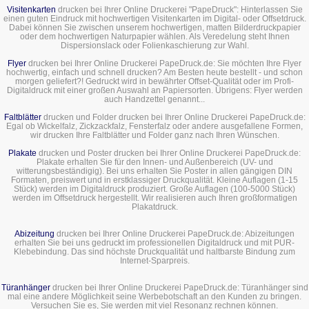
Visitenkarten
drucken bei Ihrer Online Druckerei "PapeDruck": Hinterlassen Sie
einen guten Eindruck mit hochwertigen Visitenkarten im Digital- oder Offsetdruck.
Dabei können Sie zwischen unserem hochwertigen, matten Bilderdruckpapier
oder dem hochwertigen Naturpapier wählen. Als Veredelung steht Ihnen
Dispersionslack oder Folienkaschierung zur Wahl.
Flyer
drucken bei Ihrer Online Druckerei PapeDruck.de: Sie möchten Ihre Flyer
hochwertig, einfach und schnell drucken? Am Besten heute bestellt - und schon
morgen geliefert?! Gedruckt wird in bewährter Offset-Qualität oder im Profi-
Digitaldruck mit einer großen Auswahl an Papiersorten. Übrigens: Flyer werden
auch Handzettel genannt...
Faltblätter
drucken und Folder drucken bei Ihrer Online Druckerei PapeDruck.de:
Egal ob Wickelfalz, Zickzackfalz, Fensterfalz oder andere ausgefallene Formen,
wir drucken Ihre Faltblätter und Folder ganz nach Ihren Wünschen.
Plakate
drucken und Poster drucken bei Ihrer Online Druckerei PapeDruck.de:
Plakate erhalten Sie für den Innen- und Außenbereich (UV- und
witterungsbeständigig). Bei uns erhalten Sie Poster in allen gängigen DIN
Formaten, preiswert und in erstklassiger Druckqualität. Kleine Auflagen (1-15
Stück) werden im Digitaldruck produziert. Große Auflagen (100-5000 Stück)
werden im Offsetdruck hergestellt. Wir realisieren auch Ihren großformatigen
Plakatdruck.
Abizeitung
drucken bei Ihrer Online Druckerei PapeDruck.de: Abizeitungen
erhalten Sie bei uns gedruckt im professionellen Digitaldruck und mit PUR-
Klebebindung. Das sind höchste Druckqualität und haltbarste Bindung zum
Internet-Sparpreis.
Türanhänger
drucken bei Ihrer Online Druckerei PapeDruck.de: Türanhänger sind
mal eine andere Möglichkeit seine Werbebotschaft an den Kunden zu bringen.
Versuchen Sie es, Sie werden mit viel Resonanz rechnen können.